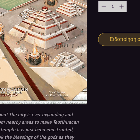
Ειδοποίηση ότ
ion! The city is ever expanding and
rom nearby areas to make Teotihuacan
temple has just been constructed,
ek the blessings of the gods as they