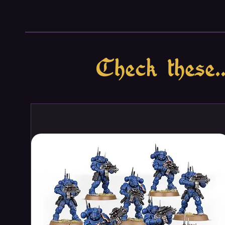
continue to build and decorate t
come new challenges, as the inf
adaptability to the seasons of c
Teotihuacan: Late Preclassic Pe
introduces several new options
Check these..
experience. Asymmetrical player
benefit. A prestigious fourth t
powerful abilities, while being 
Variable effects impact each se
techniques and renewed plans fo
Sun offer fresh challenges and po
All modules are compatible wit
together or individually.