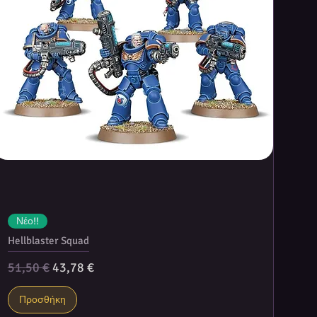
Νέο!!
Hellblaster Squad
Κανονική τιμή
Τιμή Έκπτωσης
51,50 €
43,78 €
Προσθήκη