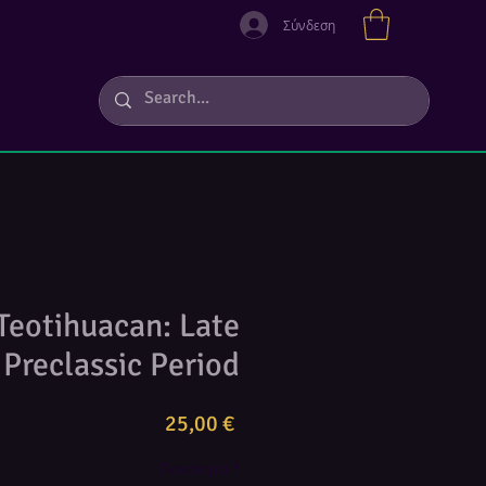
Σύνδεση
Teotihuacan: Late
Preclassic Period
Τιμή
25,00 €
Ποσότητα
*