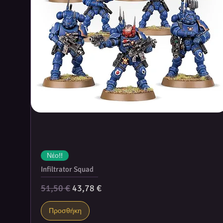
Νέο!!
Infiltrator Squad
Κανονική τιμή
Τιμή Έκπτωσης
51,50 €
43,78 €
Προσθήκη