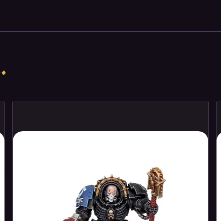
he city. With the rapid progress also
lux of people and activity demand
hange.
riod
is a modular expansion which
 to enrich and expand the game
.
 powers give each player a unique
emple allows unlocking of permanent
much more difficult to advance on.
ason and eclipse. New engineering
r beautifying the central Pyramid of the
ssibilities.
h one another and can be enjoyed