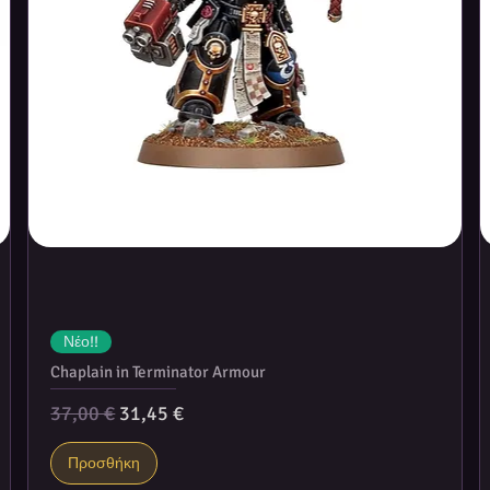
Νέο!!
Chaplain in Terminator Armour
Κανονική τιμή
Τιμή Έκπτωσης
37,00 €
31,45 €
Προσθήκη