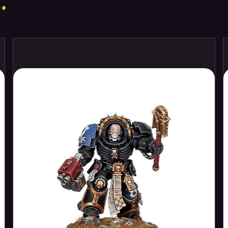
.
inct advances. The whole "tech-tree" is
et still intuitive, sensible and "realistic."
verview of what advances other cultures
.
 in its infancy. Move settlers to uncharted
and its resources. Several mechanisms
e that an unlucky placement of region-
ar to AH Civilization - that is to pre-
yable in about an hour per player! This is
 game that covers so much ground as this
ugh the game. But not just to the generic
ose a building type which represents the
you can expand a city with a port, fort,
fferent benefits! Additionally cities can