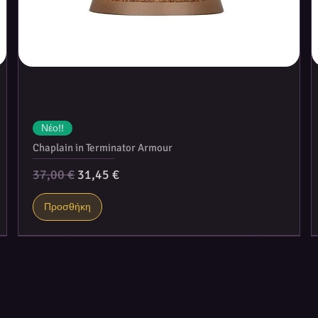
" Everything integrated in an intuitive
Νέο!!
Chaplain in Terminator Armour
Κανονική τιμή
Τιμή Έκπτωσης
37,00 €
31,45 €
Προσθήκη