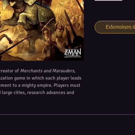
Ειδοποίηση ότ
creator of
Merchants and Marauders
,
ilization game in which each player leads
tlement to a mighty empire. Players must
d large cities, research advances and
 way. The game features a modular board
nct advances, seven mighty wonders, and
he winner will create a culture that will
millennia.