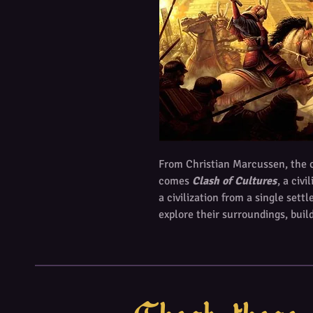
From Christian Marcussen, the 
comes
Clash of Cultures
, a civ
a civilization from a single set
explore their surroundings, buil
conquer those who stand in the
for players to explore, 48 disti
loads of miniatures and cards. T
be remembered and admired for 
Advances