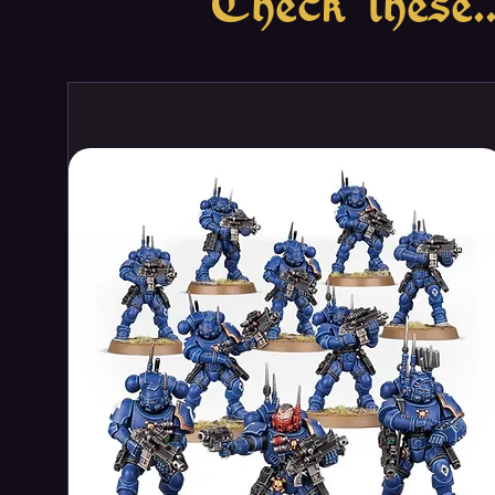
Check these..
The game features about 48 dist
very flexible with no dead ends, y
Additionally you have a great o
have - no need to ask - just look
Modular Board
Players start with a civilization
regions and reveal the terrain 
have been implemented to assur
tiles won't be a decider.
Playing Time
The game covers a time span simil
gunpowder. This epic game is pla
a pretty good playing time for a
game will.
City management
Players expand their cities thro
larger city. Players instead cho
growth of the city. For instance 
temple and academy - all with di