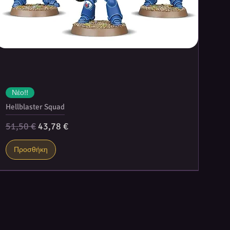
Νέο!!
Hellblaster Squad
Κανονική τιμή
Τιμή Έκπτωσης
51,50 €
43,78 €
Προσθήκη