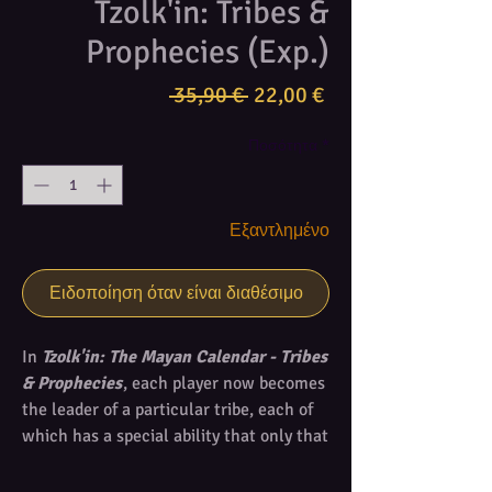
Tzolk'in: Tribes &
Prophecies (Exp.)
Κανονική
Τιμή
 35,90 € 
22,00 €
τιμή
Έκπτωσης
Ποσότητα
*
Εξαντλημένο
Ειδοποίηση όταν είναι διαθέσιμο
In
Tzolk'in: The Mayan Calendar - Tribes
& Prophecies
, each player now becomes
the leader of a particular tribe, each of
which has a special ability that only that
player can use. The game includes 13
tribes to provide plenty of variety. (You