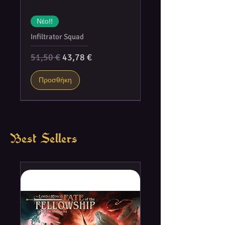
Νέο!!
Infiltrator Squad
Κανονική τιμή
Τιμή Έκπτωσης
51,50 €
43,78 €
Προσθήκη
Best Sellers