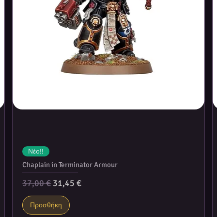
Νέο!!
Chaplain in Terminator Armour
Κανονική τιμή
Τιμή Έκπτωσης
37,00 €
31,45 €
Προσθήκη