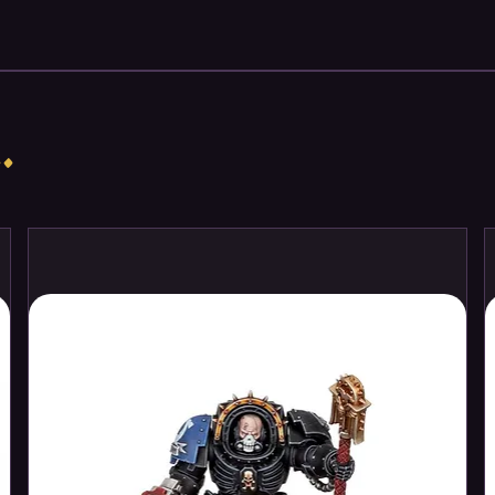
erial strike forces.
gion
contains four unpainted and finely
er miniatures different from those found
t
and the
Stormtroopers Unit
ance your existing Stormtrooper units or
.
n. Alongside these new miniatures, you'll
personnel upgrade options to outfit your
mtrooper units! A Stormtrooper Captain
troops into battle while a Stormtrooper
e the unit's aim and gear.
 new heavy weapons for even more
Stormtrooper to make critical strikes or an
l shots from long range.