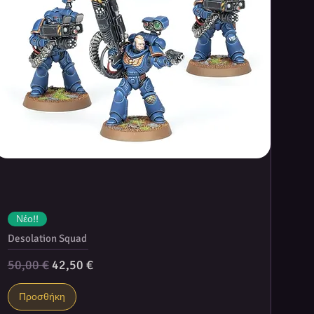
Νέο!!
Desolation Squad
Κανονική τιμή
Τιμή Έκπτωσης
50,00 €
42,50 €
Προσθήκη