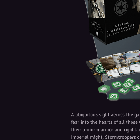
A ubiquitous sight across the g
fear into the hearts of all tho
their uniform armor and rigid t
Imperial might, Stormtroopers ca