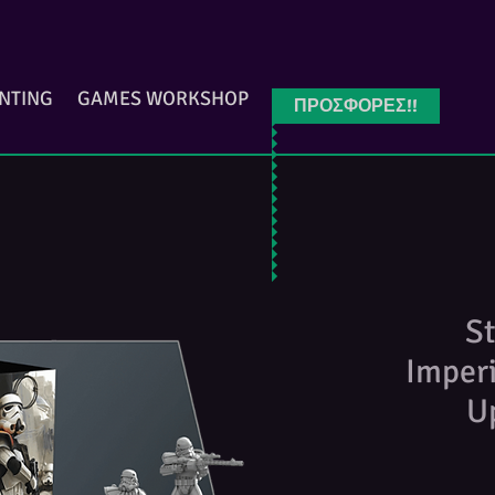
INTING
GAMES WORKSHOP
ΠΡΟΣΦΟΡΕΣ!!
St
Imper
U