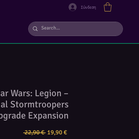
Σύνδεση
ar Wars: Legion –
ial Stormtroopers
pgrade Expansion
Κανονική
Τιμή
 22,90 € 
19,90 €