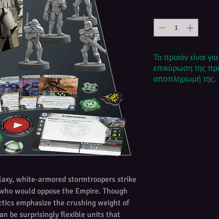
Το προιόν είναι γι
επικύρωση της προ
αποπληρωμή της.
alaxy, white-armored stormtroopers strike
se who would oppose the Empire. Though
actics emphasize the crushing weight of
n be surprisingly flexible units that