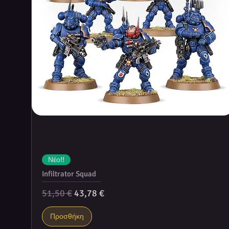
Νέο!!
Infiltrator Squad
Κανονική τιμή
Τιμή Έκπτωσης
51,50 €
43,78 €
Προσθήκη