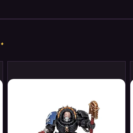
droids can operate in squads or
 key enemy personnel or plant deadly
es droid commando miniatures you find in
mizable. Several weapons options—
.
 and a dioxis charge—as well as deflector
build the unit of commando droids you've
de cards invite you to out t them to fit