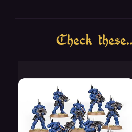
in close quarters, these lethal 
independently in pairs.
Whether you use them to target
dioxis mines, the seven BX-seri
this expansion are highly custo
Check these..
including blasters, vibroswords,
shields give you the freedom to 
always wanted, while eight upgra
your particular strategy.