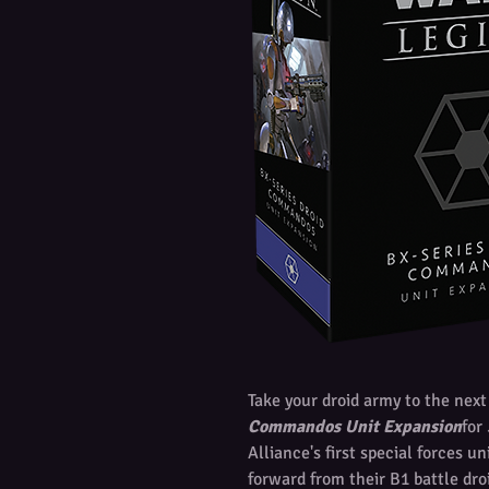
Take your droid army to the next
Commandos Unit Expansion
for
Alliance's first special forces u
forward from their B1 battle dro