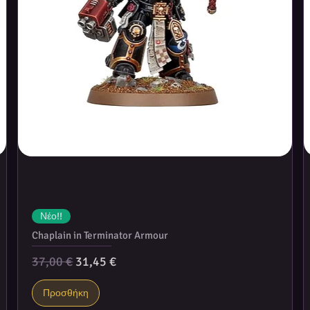
Νέο!!
Chaplain in Terminator Armour
Κανονική τιμή
Τιμή Έκπτωσης
37,00 €
31,45 €
Προσθήκη