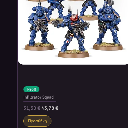
Νέο!!
Infiltrator Squad
Κανονική τιμή
Τιμή Έκπτωσης
51,50 €
43,78 €
Προσθήκη