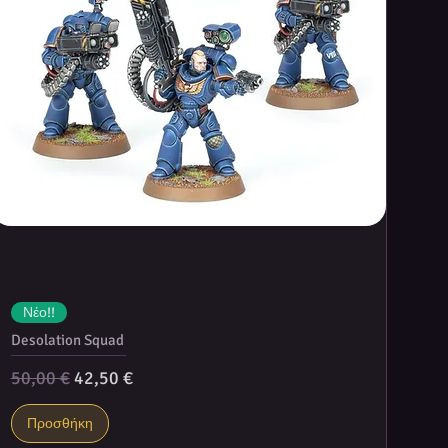
Νέο!!
Desolation Squad
Κανονική τιμή
Τιμή Έκπτωσης
50,00 €
42,50 €
Προσθήκη