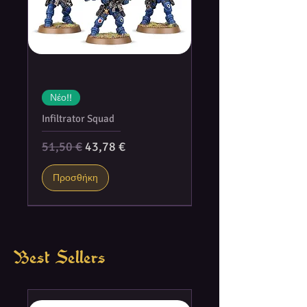
Νέο!!
Infiltrator Squad
Κανονική τιμή
Τιμή Έκπτωσης
51,50 €
43,78 €
Προσθήκη
Best Sellers