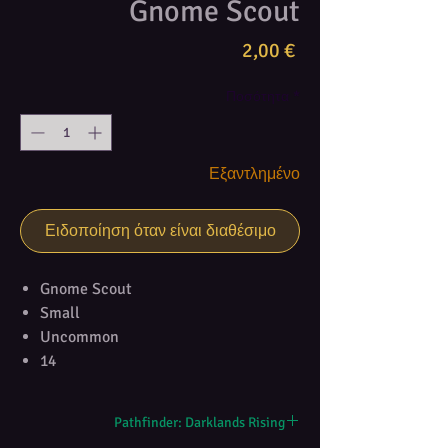
Gnome Scout
Τιμή
2,00 €
Ποσότητα
*
Εξαντλημένο
Ειδοποίηση όταν είναι διαθέσιμο
Gnome Scout
Small
Uncommon
14
Pathfinder: Darklands Rising