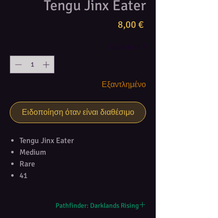
Tengu Jinx Eater
Τιμή
8,00 €
Ποσότητα
*
Εξαντλημένο
Ειδοποίηση όταν είναι διαθέσιμο
Tengu Jinx Eater
Medium
Rare
41
Pathfinder: Darklands Rising