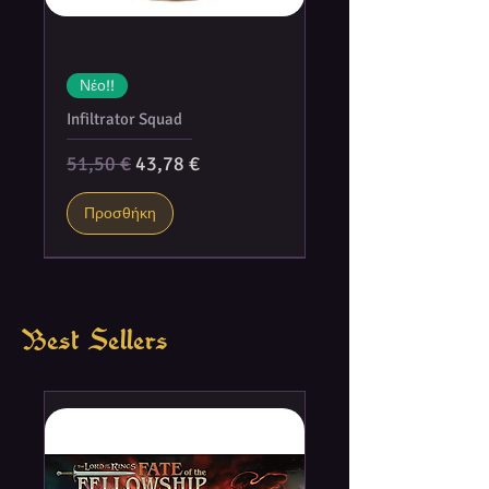
Νέο!!
Infiltrator Squad
Κανονική τιμή
Τιμή Έκπτωσης
51,50 €
43,78 €
Προσθήκη
Best Sellers