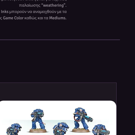
παλαίωσης “weathering”.
α Inks μπορούν να αναμειχθούν με τα
ς Game Color καθώς και τα Mediums.