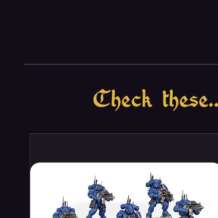
Για την παρασκευή της σειράς G
υπόψιν ότι οι χρωματισμένες φ
σε επιτραπέζια παιχνίδια και
περιλαμβάνει μία νέα επαναστατ
προστασία και αντοχή από τον 
Συνιστάται τα χρώματα Game C
επιφάνεια (primed). Τα χρώμα
Check these..
ένα ομογενές φιλμ προστατεύο
λεπτομέρεια της μινιατούρας. 
επιπλέον παρέχουν μια κανονι
διαφόρων υλικών όπως είναι η ρ
λευκά μέταλλα. Τα εργαλεία βαφ
Ασφάλεια: Τα χρώματα της σειρ
δεν περιέχουν διαλύτες.
Συσκευασία: Τα χρώματα της σε
μπουκαλάκια των 17 ml./0.57 fl
συσκευασία εμποδίζει την εξάτ