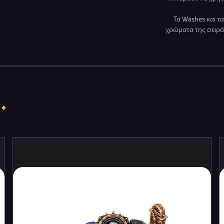
ame Color της Vallejo, έχει ληφθεί
ιγούρες ενδέχεται να χρησιμοποιούνται
Τα Washes και τ
χρώματα της σειρά
 συνεπώς η σύνθεση των χρωμάτων
ική ρητίνη ώστε να παρέχει εξαιρετική
συχνό χειρισμό.
olor να εφαρμόζονται σε ασταρωμένη
τα στεγνώνουν ταχέως και δημιουργούν
.
ντας ακόμα και την παραμικρή
Τα χρώματα της σειράς Game Color
κή προσκόλληση στις επιφάνειες
ητίνη, το πλαστικό, το ατσάλι και τα
ής καθαρίζονται με νερό.
άς Game Color δεν είναι εύφλεκτα και
ιράς Game Color διατίθενται σε
.oz. με σταγονόμετρο. Αυτού του είδους
μιση και το στέγνωμα του χρώματος