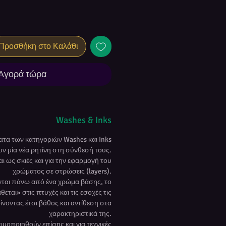
Προσθήκη στο Καλάθι
Αγορά τώρα
Washes & Inks
τα των κατηγοριών Washes και Inks
ν μία νέα ρητίνη στη σύνθεσή τους.
 ως σκιές και για την εφαρμογή του
χρώματος σε στρώσεις (layers).
ται πάνω από ένα χρώμα βάσης, το
εται» στις πτυχές και τις εσοχές τις
ίνοντας έτσι βάθος και αντίθεση στα
χαρακτηριστικά της.
μοποιηθούν επίσης και για τεχνικές