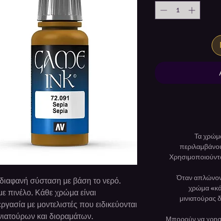
Τα χρώμα
περιλαμβάνου
Χρησιμοποιούνται
Όταν απλώνον
αδιαφανή σύσταση με βάση το νερό.
χρώμα «κάθ
με πινέλο. Κάθε χρώμα είναι
μινιατούρας δ
ργασία με μοντελιστές που ειδικεύονται
νιατούρων και διοραμάτων.
Μπορούν να χρησι