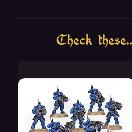
Για την παρασκευή της σειράς G
υπόψιν ότι οι χρωματισμένες φ
σε επιτραπέζια παιχνίδια και
περιλαμβάνει μία νέα επαναστατ
προστασία και αντοχή από τον 
Check these..
Συνιστάται τα χρώματα Game C
επιφάνεια (primed). Τα χρώμα
ένα ομογενές φιλμ προστατεύο
λεπτομέρεια της μινιατούρας. 
επιπλέον παρέχουν μια κανονι
διαφόρων υλικών όπως είναι η ρ
λευκά μέταλλα. Τα εργαλεία βαφ
Ασφάλεια: Τα χρώματα της σειρ
δεν περιέχουν διαλύτες.
Συσκευασία: Τα χρώματα της σε
μπουκαλάκια των 17 ml./0.57 fl
συσκευασία εμποδίζει την εξάτ