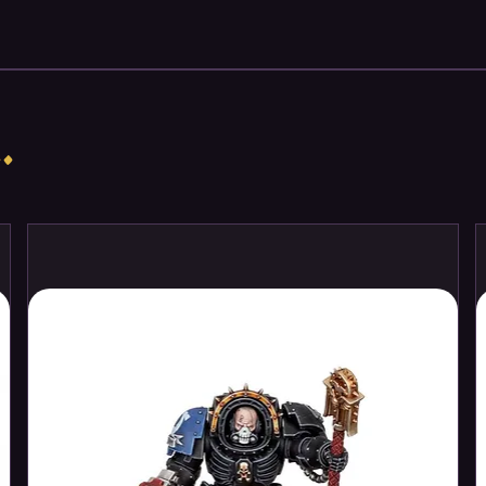
ame Color της Vallejo, έχει ληφθεί
ιγούρες ενδέχεται να χρησιμοποιούνται
 συνεπώς η σύνθεση των χρωμάτων
ική ρητίνη ώστε να παρέχει εξαιρετική
συχνό χειρισμό.
.
olor να εφαρμόζονται σε ασταρωμένη
τα στεγνώνουν ταχέως και δημιουργούν
ντας ακόμα και την παραμικρή
Τα χρώματα της σειράς Game Color
κή προσκόλληση στις επιφάνειες
ητίνη, το πλαστικό, το ατσάλι και τα
ής καθαρίζονται με νερό.
άς Game Color δεν είναι εύφλεκτα και
ιράς Game Color διατίθενται σε
.oz. με σταγονόμετρο. Αυτού του είδους
μιση και το στέγνωμα του χρώματος