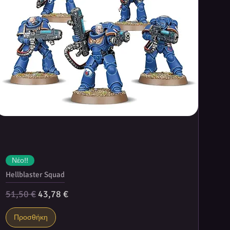
Νέο!!
Hellblaster Squad
Κανονική τιμή
Τιμή Έκπτωσης
51,50 €
43,78 €
Προσθήκη