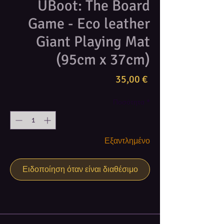
UBoot: The Board
Game - Eco leather
Giant Playing Mat
(95cm x 37cm)
Τιμή
35,00 €
Ποσότητα
*
Εξαντλημένο
Ειδοποίηση όταν είναι διαθέσιμο