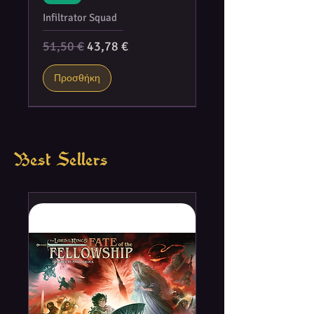
Infiltrator Squad
Κανονική τιμή
Τιμή Έκπτωσης
51,50 €
43,78 €
Προσθήκη
Best Sellers