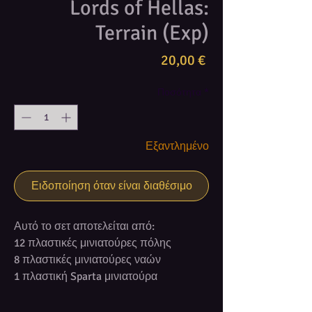
Lords of Hellas:
Terrain (Exp)
Τιμή
20,00 €
Ποσότητα
*
Εξαντλημένο
Ειδοποίηση όταν είναι διαθέσιμο
Αυτό το σετ αποτελείται από:
12 πλαστικές μινιατούρες πόλης
8 πλαστικές μινιατούρες ναών
1 πλαστική Sparta μινιατούρα
1 πλαστική Delphi μινιατούρα