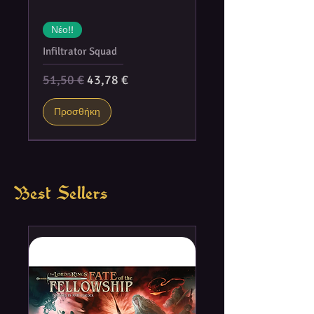
Νέο!!
Infiltrator Squad
Κανονική τιμή
Τιμή Έκπτωσης
51,50 €
43,78 €
Προσθήκη
Best Sellers