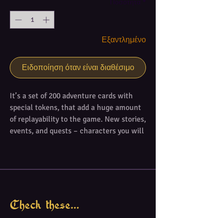
Ποσότητα
*
Εξαντλημένο
Ειδοποίηση όταν είναι διαθέσιμο
It’s a set of 200 adventure cards with
special tokens, that add a huge amount
of replayability to the game. New stories,
events, and quests – characters you will
interact with, decisions you will make,
items you will acquire.
Contents:
- 81 event cards
- 59 city exploration cards
Check these...
- 60 wild exploration cards