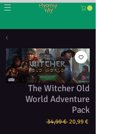
The Witcher Old
World Adventure
Pack
Κανονική
Τιμή
 34,99 € 
20,99 €
τιμή
Έκπτωσης