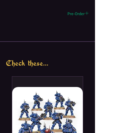
against a limitless horde of Zombies
(players can play on the Hero team or as
Pre-Order
the Zombies). A modular board randomly
determines the layout of the town at the
Οι παραγγελίες θα εκτελεστούν από τις 3-
start of each game and there are several
1/2024 έως 31/1/2024 !!
different scenarios to play, adding lots of
replay-ability. Fast Paced Game Play
with Easy To Learn rules allows players
to jump right into the action, while
Check these...
Strategic Depth and Strong Cooperative
Play keeps the game interesting.