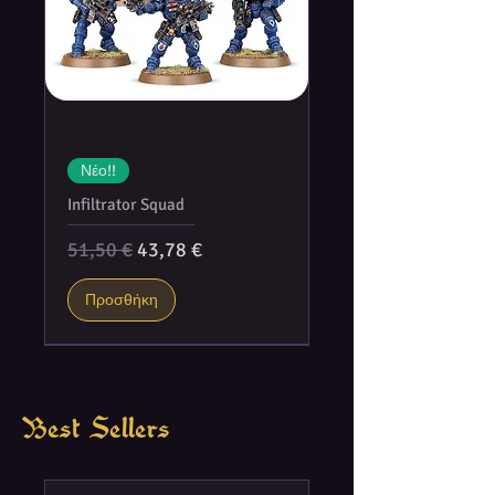
Νέο!!
Infiltrator Squad
Κανονική τιμή
Τιμή Έκπτωσης
51,50 €
43,78 €
Προσθήκη
Best Sellers