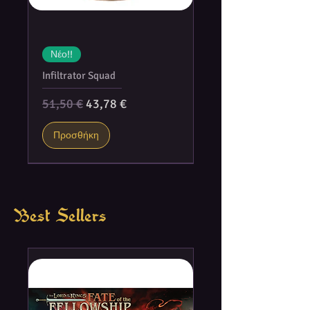
Νέο!!
Infiltrator Squad
Κανονική τιμή
Τιμή Έκπτωσης
51,50 €
43,78 €
Προσθήκη
Best Sellers