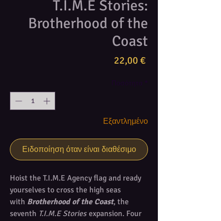
T.I.M.E Stories:
Brotherhood of the
Coast
Τιμή
22,00 €
Ποσότητα
*
Εξαντλημένο
Ειδοποίηση όταν είναι διαθέσιμο
Hoist the T.I.M.E Agency flag and ready
yourselves to cross the high seas
with
Brotherhood of the Coast
, the
seventh
T.I.M.E Stories
expansion. Four