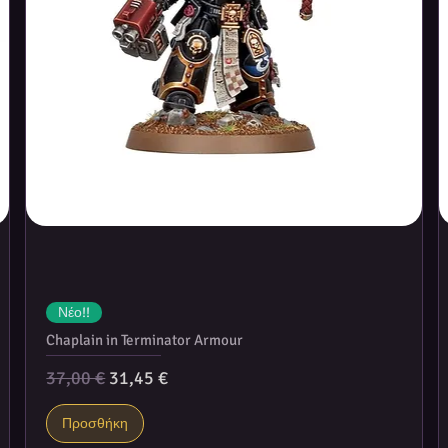
Νέο!!
Chaplain in Terminator Armour
Κανονική τιμή
Τιμή Έκπτωσης
37,00 €
31,45 €
Προσθήκη