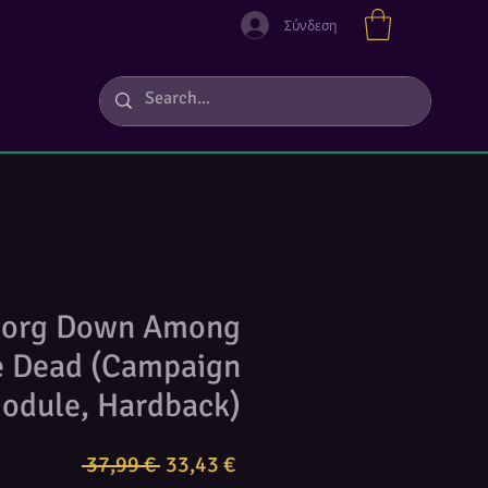
Σύνδεση
 Borg Down Among
e Dead (Campaign
odule, Hardback)
Κανονική
Τιμή
 37,99 € 
33,43 €