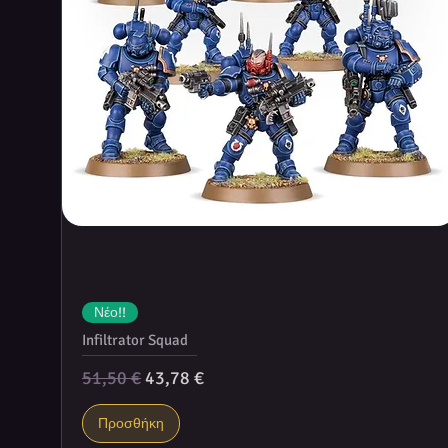
Νέο!!
Infiltrator Squad
Κανονική τιμή
Τιμή Έκπτωσης
51,50 €
43,78 €
Προσθήκη