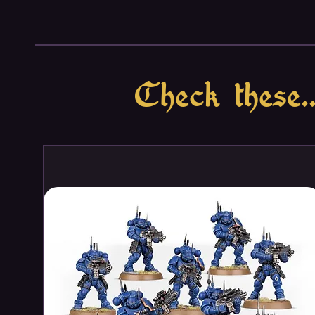
The hardcover book contains a g
ink cover, two book ribbons, an
Check these..