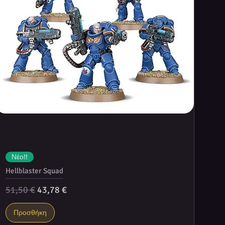
Νέο!!
Hellblaster Squad
Κανονική τιμή
Τιμή Έκπτωσης
51,50 €
43,78 €
Προσθήκη