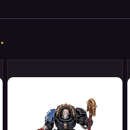
low-in-the-dark, 5-color Pantone spot
d other premium features.
.