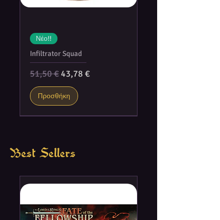
Νέο!!
Infiltrator Squad
Κανονική τιμή
Τιμή Έκπτωσης
51,50 €
43,78 €
Προσθήκη
Best Sellers