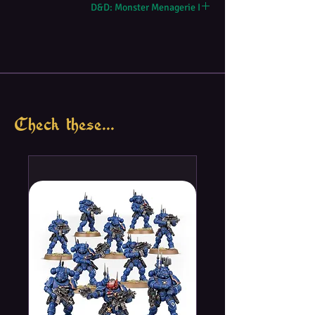
D&D: Monster Menagerie I
Check these...