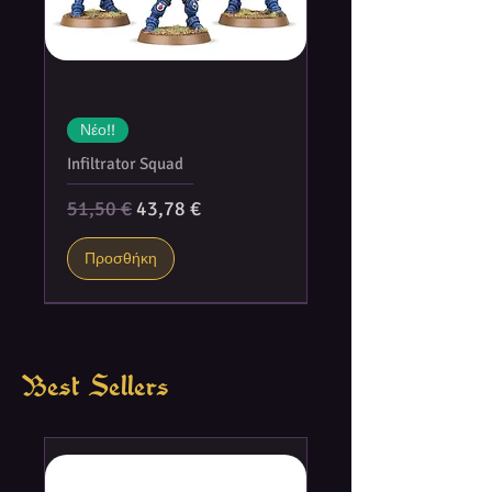
Νέο!!
Infiltrator Squad
Κανονική τιμή
Τιμή Έκπτωσης
51,50 €
43,78 €
Προσθήκη
Best Sellers