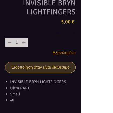
INVISIBLE BRYN
LIGHTFINGERS
Τιμή
5,00 €
Ποσότητα
*
Εξαντλημένο
Ειδοποίηση όταν είναι διαθέσιμο
INVISIBLE BRYN LIGHTFINGERS
Ultra RARE
Small
48