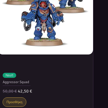
Νέο!!
Aggressor Squad
Κανονική τιμή
Τιμή Έκπτωσης
50,00 €
42,50 €
Προσθήκη