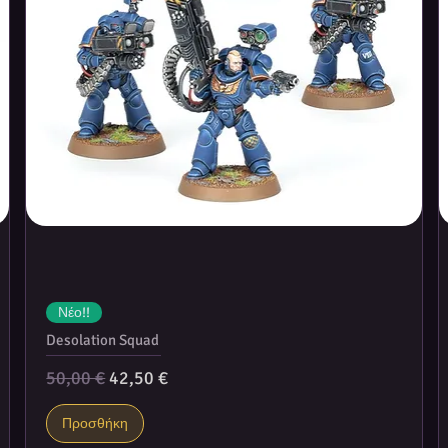
Νέο!!
Desolation Squad
Κανονική τιμή
Τιμή Έκπτωσης
50,00 €
42,50 €
Προσθήκη