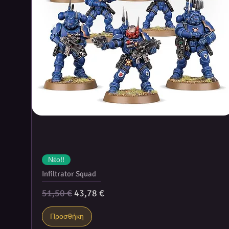
Νέο!!
Infiltrator Squad
Κανονική τιμή
Τιμή Έκπτωσης
51,50 €
43,78 €
Προσθήκη