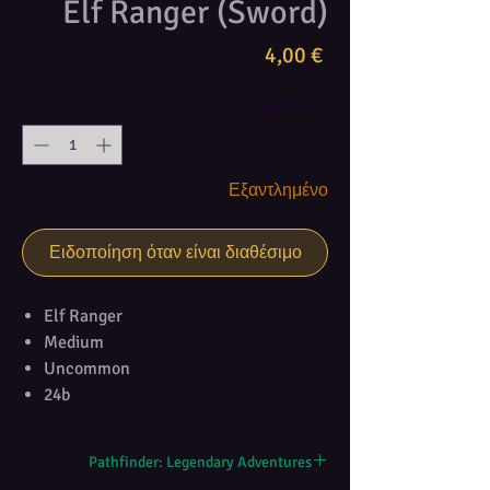
Elf Ranger (Sword)
Τιμή
4,00 €
Ποσότητα
*
Εξαντλημένο
Ειδοποίηση όταν είναι διαθέσιμο
Elf Ranger
Medium
Uncommon
24b
Pathfinder: Legendary Adventures