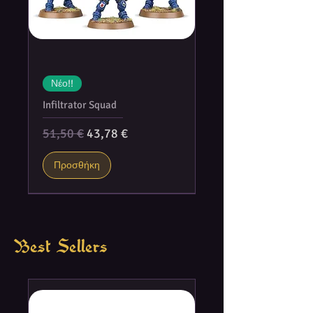
Νέο!!
Infiltrator Squad
Κανονική τιμή
Τιμή Έκπτωσης
51,50 €
43,78 €
Προσθήκη
Best Sellers