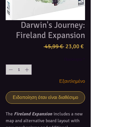
Darwin's Journey:
Fireland Expansion
Κανονική
Τιμή
 45,99 € 
23,00 €
τιμή
Έκπτωσης
Ποσότητα
*
Εξαντλημένο
Ειδοποίηση όταν είναι διαθέσιμο
The
Fireland Expansion
includes a new
map and alternative board layout with