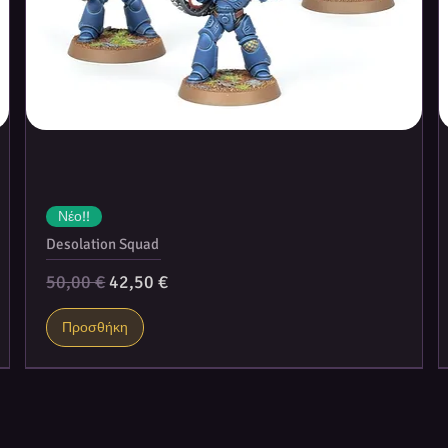
Νέο!!
Desolation Squad
Κανονική τιμή
Τιμή Έκπτωσης
50,00 €
42,50 €
Προσθήκη