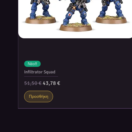
Νέο!!
Infiltrator Squad
Κανονική τιμή
Τιμή Έκπτωσης
51,50 €
43,78 €
Προσθήκη