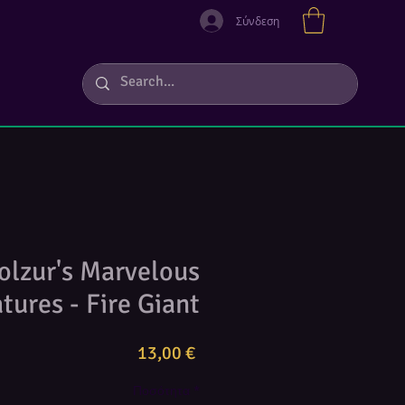
Σύνδεση
lzur's Marvelous
tures - Fire Giant
Τιμή
13,00 €
Ποσότητα
*