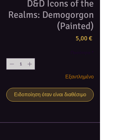
D&D Icons of the
Realms: Demogorgon
(Painted)
Τιμή
5,00 €
Ποσότητα
*
Εξαντλημένο
Ειδοποίηση όταν είναι διαθέσιμο