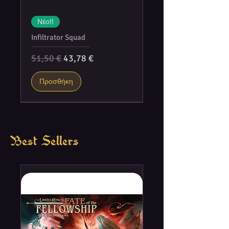
Νέο!!
Infiltrator Squad
Κανονική τιμή
Τιμή Έκπτωσης
51,50 €
43,78 €
Προσθήκη
Best Sellers