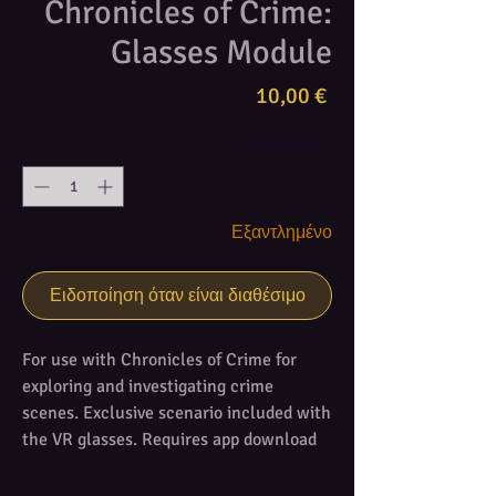
Chronicles of Crime:
Glasses Module
Τιμή
10,00 €
Ποσότητα
*
Εξαντλημένο
Ειδοποίηση όταν είναι διαθέσιμο
For use with Chronicles of Crime for
exploring and investigating crime
scenes. Exclusive scenario included with
the VR glasses. Requires app download
for use. Compatible with most of the
recent 4.5" to 5.5" Android and iOS