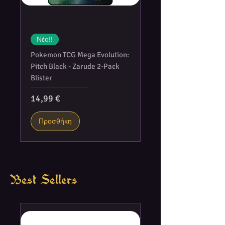
Νέο!!
Pokemon TCG Mega Evolution:
Pitch Black - Zarude 2-Pack
Blister
Τιμή
14,99 €
Προσθήκη
Best Sellers