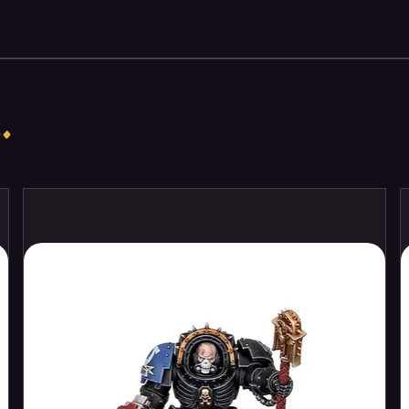
ficial spells and weapons to aid their
 mages.
e that explores the deckbuilding genre
hanisms, including a variable turn order
s of an attack, and deck management
.
ing with every discarded card. Players
ld from The Nameless and their hordes
spells, and, most importantly of all, their