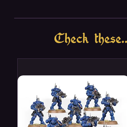
malign energies within into bene
last line of defense: the breach
Aeon's End
is a cooperative gam
with a number of innovative mec
system that simulates the chao
Check these..
rules that require careful plann
will struggle to defend Graveho
using unique abilities, powerful 
collective wits.