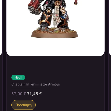
Νέο!!
Chaplain in Terminator Armour
Κανονική τιμή
Τιμή Έκπτωσης
37,00 €
31,45 €
Προσθήκη