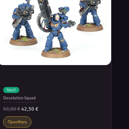
Νέο!!
Desolation Squad
Κανονική τιμή
Τιμή Έκπτωσης
50,00 €
42,50 €
Προσθήκη