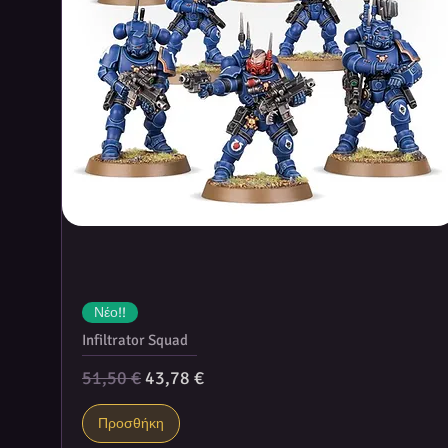
Νέο!!
Infiltrator Squad
Κανονική τιμή
Τιμή Έκπτωσης
51,50 €
43,78 €
Προσθήκη