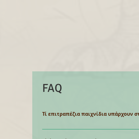
FAQ
Τί επιτραπέζια παιχνίδια υπάρχουν σ
7 Wonders Altar Quest A Touch of Evil Be
die Dark Light: Memento Mori D&D: Castl