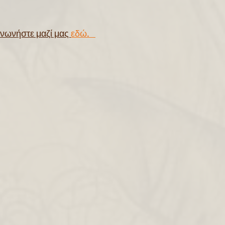
οινωνήστε μαζί μας
εδώ.