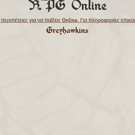
RPG Online
περιπέτειες για να παίξεις Online. Για πληροφορίες επικ
Greyhawkins