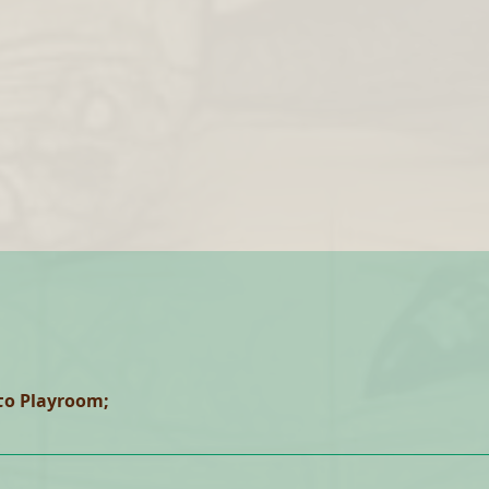
το Playroom;
trayal at the House on the Hill Bloodrage Brass: Birmingha
e Ravenloft Escape the Dark Castle Formula D Friday Fury o