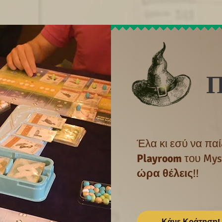
Π
Έλα κι εσύ να πα
Playroom
του Mys
ώρα θέλεις
!!