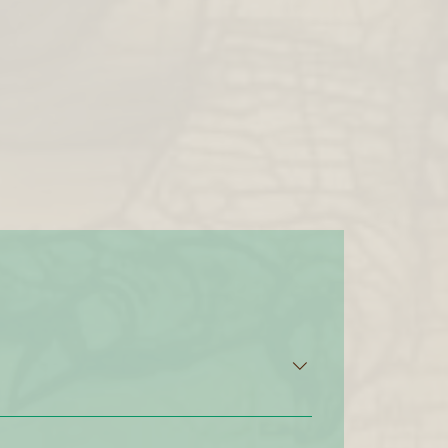
m Catan Cash ‘n’ Guns Cthulhu: Death may
f Dracula Galaxy Trucker Game of Thrones