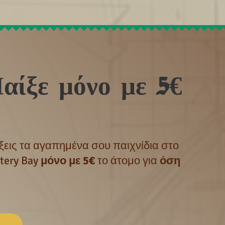
αίξε μόνο με 5€
ίξεις τα αγαπημένα σου παιχνίδια στο
tery Bay
μόνο με 5€
το άτομο για
όση