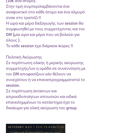
(10€ ανά άτομο).
Στην τιμή συμπεριλαμβάνονται ένα
αναψυκτικό στο κάθε άτομο και ένα αλμυρό
σνακ στο τραπέζι !!
Η ώρα και μέρα διεξαγωγής των session θα
συμφωνηθεί με τους συμμετέχοντες και τον
DM (μία ώρα και μέρα που να βολεύει για
όλους ).
Το κάθε session έχει διάρκεια 4ώρες !!
Πολιτική Ακύρωσης
Σε περίπτωση ολικής ή μερικής ακύρωσης
συμμετοχής/ων η ομάδα σε συνεννόηση με
τον DM αποφασίζουν εάν θέλουν να
συνεχίσουν ή να επαναπρογραμματιστεί το
session.
Σε περίπτωση έκτακτων και
απροειδοποίητων απουσιών και ειδικά
επανειλημμένων το κατάστημα έχει το
δικαίωμα για ολική ακύρωση του group.