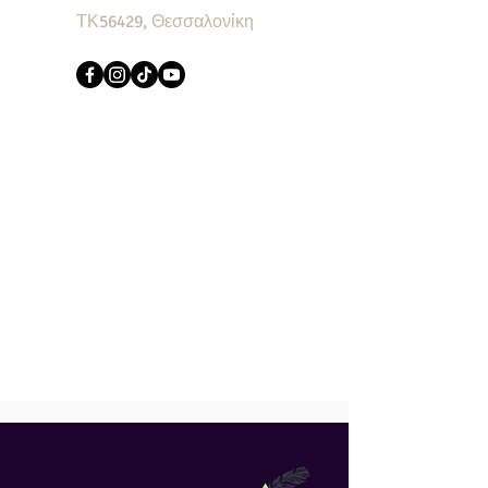
ΤΚ56429, Θεσσαλονίκη