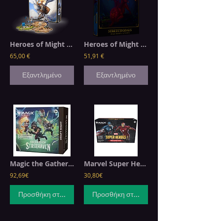
Heroes of Might and Magic III: The Board Game
Heroes of Might and Magic III: Stretch Goals - Faction Units Expansion
65,00 €
51,91 €
Εξαντλημένο
Εξαντλημένο
Magic the Gathering: Secrets of Strixhaven - Draft Night
Marvel Super Heroes EN Beginner Box
92,69€
30,80€
Προσθήκη στο καλάθι
Προσθήκη στο καλάθι