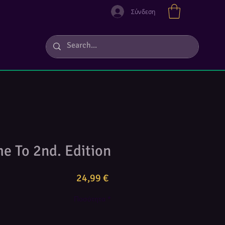
Σύνδεση
e To 2nd. Edition
Τιμή
24,99 €
Ποσότητα
*