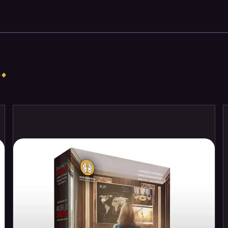
thout dice. Instead you flip cards from
rent action sets with both a house number
m which everyone chooses one. You use
 your street in numerical order. Then you
oint value of estates you build or score
.
rks and pools. Players also have the
r or duplicate their house numbers. And
t to complete public goals. There's lots to
the best suburban architect in
Welcome
s, game play is simultaneous and thus
. With many varying strategies and
ts, no two games will feel the same!