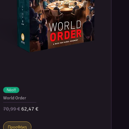
Νέο!!
World Order
Κανονική τιμή
Τιμή Έκπτωσης
70,99 €
62,47 €
Προσθήκη