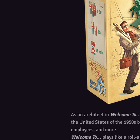
As an architect in
Welcome To..
the United States of the 1950s b
employees, and more.
Welcome To...
plays like a roll