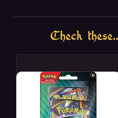
results on a score-sheet...but wi
three piles to make three diffe
and a corresponding action fro
the number to fill in a house on
take the action to increase the p
Check these..
points at the end for building pa
option of taking actions to alte
everyone is racing to be the firs
do and many paths to becoming 
To...
!
Because of the communal action
supports large groups of players
completely randomized action se