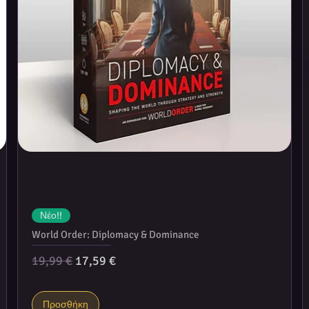
Νέο!!
World Order: Diplomacy & Dominance
Κανονική τιμή
Τιμή Έκπτωσης
19,99 €
17,59 €
Προσθήκη