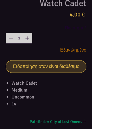
Watch Cadet
Τιμή
4,00 €
Ποσότητα
*
Εξαντλημένο
Ειδοποίηση όταν είναι διαθέσιμο
Watch Cadet
Medium
Uncommon
14
Pathfinder: City of Lost Omens