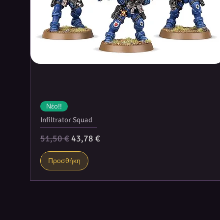
Νέο!!
Infiltrator Squad
Κανονική τιμή
Τιμή Έκπτωσης
51,50 €
43,78 €
Προσθήκη