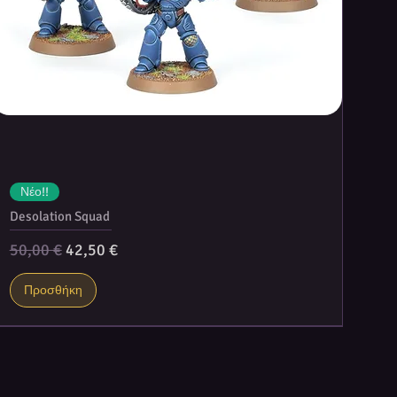
Νέο!!
Desolation Squad
Κανονική τιμή
Τιμή Έκπτωσης
50,00 €
42,50 €
Προσθήκη