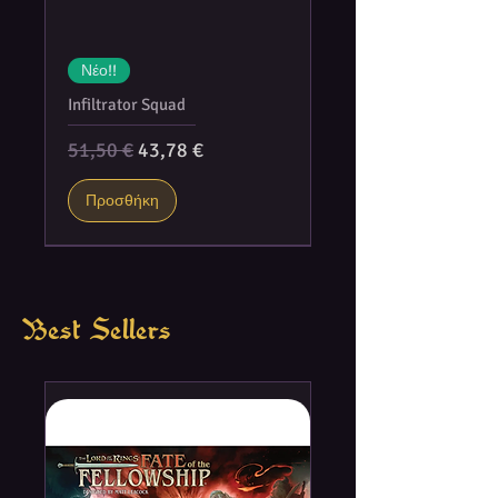
Νέο!!
Infiltrator Squad
Κανονική τιμή
Τιμή Έκπτωσης
51,50 €
43,78 €
Προσθήκη
Best Sellers