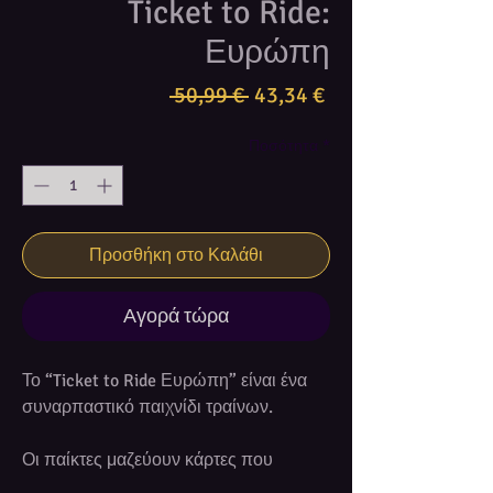
Ticket to Ride:
Ευρώπη
Κανονική
Τιμή
 50,99 € 
43,34 €
τιμή
Έκπτωσης
Ποσότητα
*
Προσθήκη στο Καλάθι
Αγορά τώρα
Το “Ticket to Ride Ευρώπη” είναι ένα
συναρπαστικό παιχνίδι τραίνων.
Οι παίκτες μαζεύουν κάρτες που
περιέχουν διάφορα είδη βαγονιών και