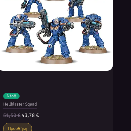
Νέο!!
Hellblaster Squad
Κανονική τιμή
Τιμή Έκπτωσης
51,50 €
43,78 €
Προσθήκη