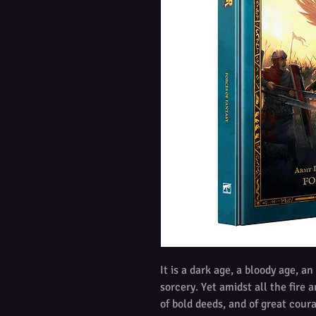
It is a dark age, a bloody age, an
sorcery. Yet amidst all the fire a
of bold deeds, and of great cour