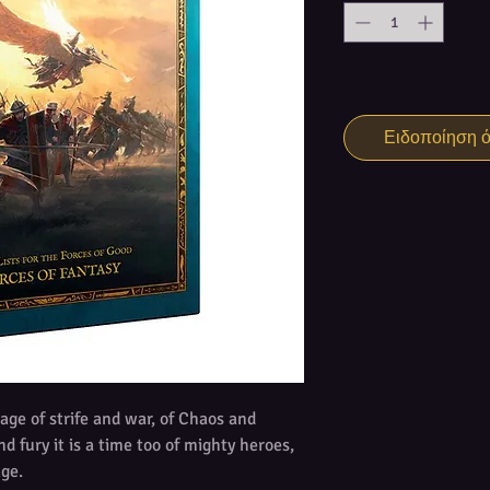
Ειδοποίηση ότ
 age of strife and war, of Chaos and
nd fury it is a time too of mighty heroes,
age.