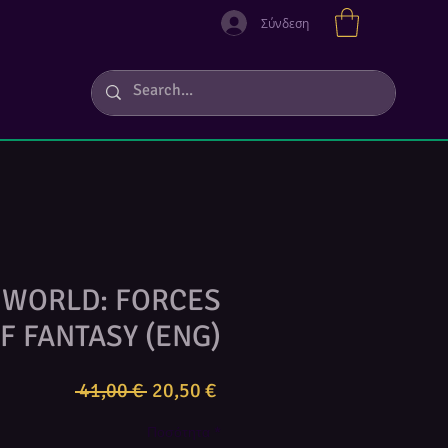
Σύνδεση
 WORLD: FORCES
F FANTASY (ENG)
Κανονική
Τιμή
 41,00 € 
20,50 €
τιμή
Έκπτωσης
Ποσότητα
*