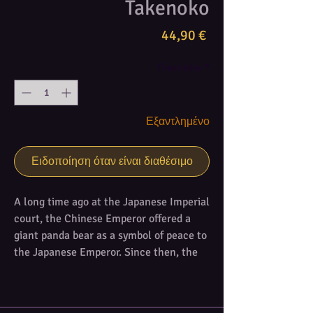
Takenoko
Τιμή
44,90 €
Ποσότητα
*
Εξαντλημένο
Ειδοποίηση όταν είναι διαθέσιμο
A long time ago at the Japanese Imperial
court, the Chinese Emperor offered a
giant panda bear as a symbol of peace to
the Japanese Emperor. Since then, the
Japanese Emperor has entrusted his
court members (the players) with the
difficult task of caring for the animal by