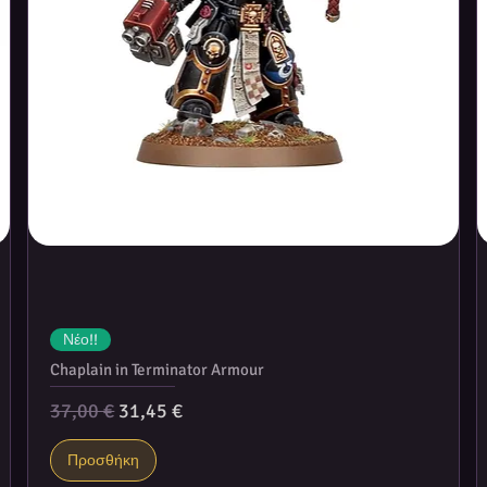
Νέο!!
Chaplain in Terminator Armour
Κανονική τιμή
Τιμή Έκπτωσης
37,00 €
31,45 €
Προσθήκη