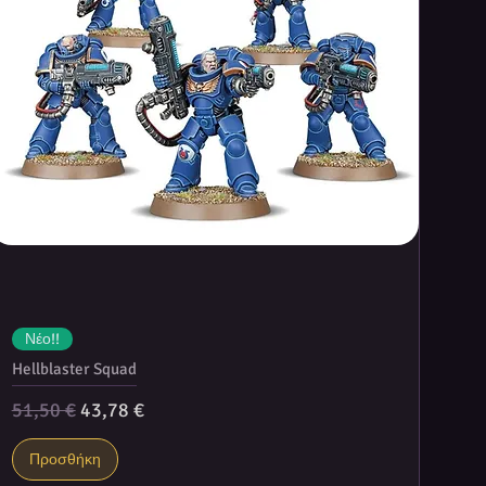
Νέο!!
Hellblaster Squad
Κανονική τιμή
Τιμή Έκπτωσης
51,50 €
43,78 €
Προσθήκη