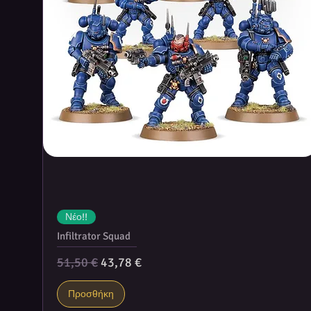
Νέο!!
Infiltrator Squad
Κανονική τιμή
Τιμή Έκπτωσης
51,50 €
43,78 €
Προσθήκη