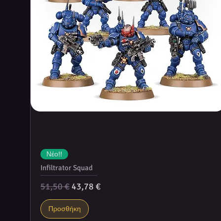
Νέο!!
Infiltrator Squad
Κανονική τιμή
Τιμή Έκπτωσης
51,50 €
43,78 €
Προσθήκη