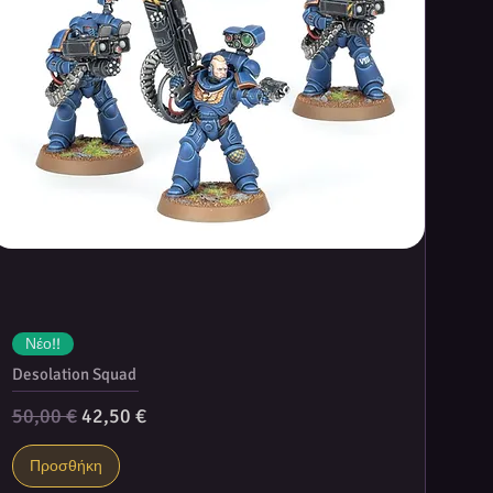
Νέο!!
Desolation Squad
Κανονική τιμή
Τιμή Έκπτωσης
50,00 €
42,50 €
Προσθήκη