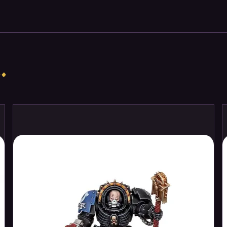
e
Star Wars
galaxy, the six new battle
ite you to make your crashed AT-ST a
ween the Empire and the Rebellion, adding
 of
Star Wars
: Legion.
.