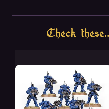
deepening your immersion in th
cards in this expansion also inv
focal point of the struggle bet
even more variety to your games
Check these..