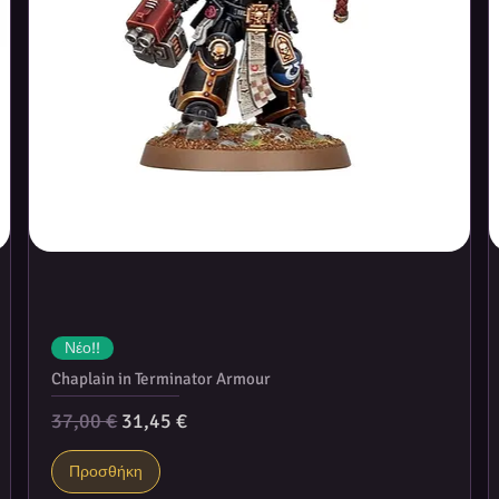
Νέο!!
Chaplain in Terminator Armour
Κανονική τιμή
Τιμή Έκπτωσης
37,00 €
31,45 €
Προσθήκη