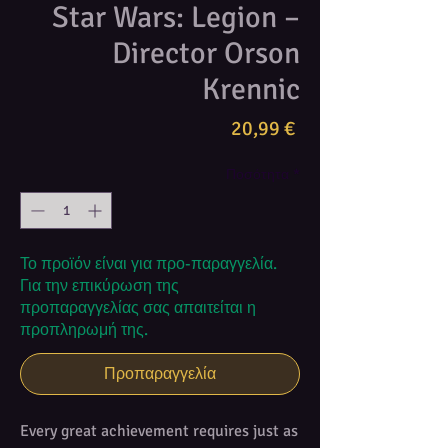
Star Wars: Legion –
Director Orson
Krennic
Τιμή
20,99 €
Ποσότητα
*
Το προϊόν είναι για προ-παραγγελία.
Για την επικύρωση της
προπαραγγελίας σας απαιτείται η
προπληρωμή της.
Προπαραγγελία
Every great achievement requires just as