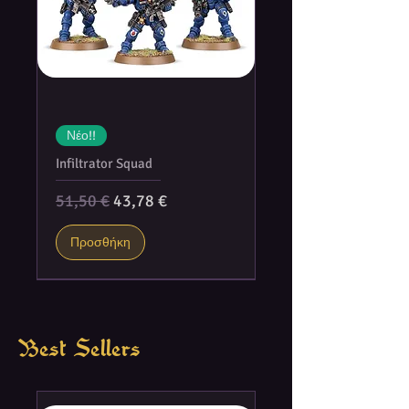
Νέο!!
Infiltrator Squad
Κανονική τιμή
Τιμή Έκπτωσης
51,50 €
43,78 €
Προσθήκη
Best Sellers