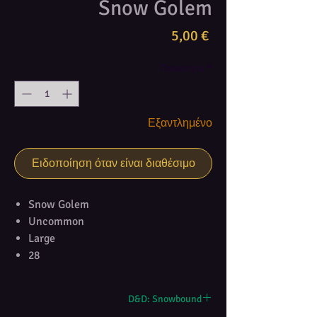
Snow Golem
Τιμή
5,00 €
Ποσότητα
*
Εξαντλημένο
Ειδοποίηση όταν είναι διαθέσιμο
Snow Golem
Uncommon
Large
28
D&D: Snowbound