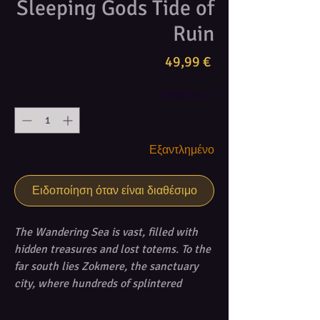
Sleeping Gods Tide of
Ruin
Τιμή
49,99 €
Ποσότητα
*
Εξαντλημένο
Ειδοποίηση όταν είναι διαθέσιμο
The Wandering Sea is vast, filled with
hidden treasures and lost totems. To the
far south lies Zokmere, the sanctuary
city, where hundreds of splintered
houses cling to the jungle hills in a
turquoise bay. In the northeast, the gods