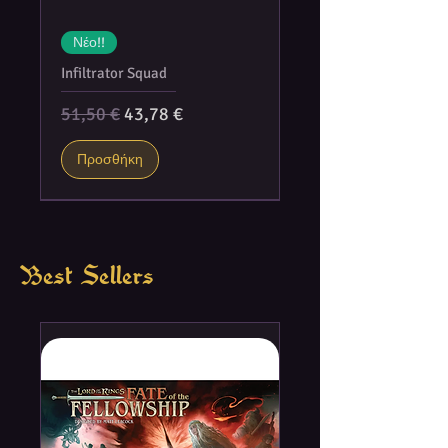
Νέο!!
Infiltrator Squad
Κανονική τιμή
Τιμή Έκπτωσης
51,50 €
43,78 €
Προσθήκη
Best Sellers