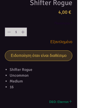
Shifter Rogue
Τιμή
4,00 €
Ποσότητα
*
Εξαντλημένο
Ειδοποίηση όταν είναι διαθέσιμο
Shifter Rogue
Uncommon
Medium
16
D&D: Eberron