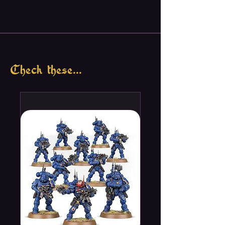
prior to casting. The six head profiles are
also particularly useful when applying,
spreading and smoothing materials such
as clay, modelling compounds, putty,
epoxy and wood filler.
Check these...