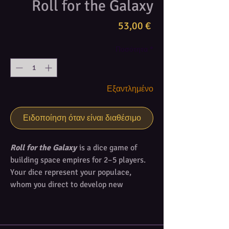
Roll for the Galaxy
Τιμή
53,00 €
Ποσότητα
*
Εξαντλημένο
Ειδοποίηση όταν είναι διαθέσιμο
Roll for the Galaxy
is a dice game of
building space empires for 2–5 players.
Your dice represent your populace,
whom you direct to develop new
technologies, settle worlds, and ship
goods. The player who best manages his
workers and builds the most prosperous