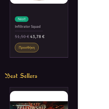
Νέο!!
Infiltrator Squad
Κανονική τιμή
Τιμή Έκπτωσης
51,50 €
43,78 €
Προσθήκη
Best Sellers