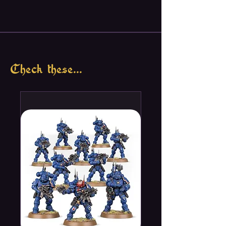
New weapons
New enemies - Giant Spiders, Ivy,
Zombie Brad & Zombie Marvin
& new PVP Mode
Check these...