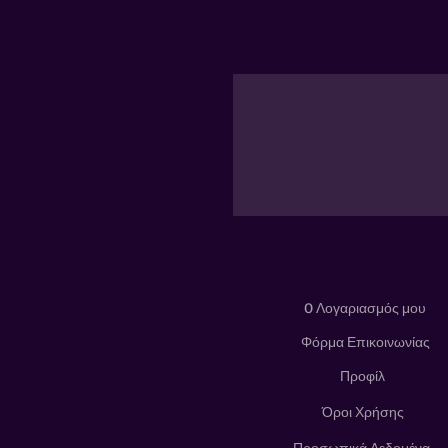
Προσθήκη
Εξαντλημένο
Εξαντλημένο
Προσθήκη
Εξαντλημένο
O Λογαριασμός μου
Φόρμα Επικοινωνίας
Προφίλ
Όροι Χρήσης