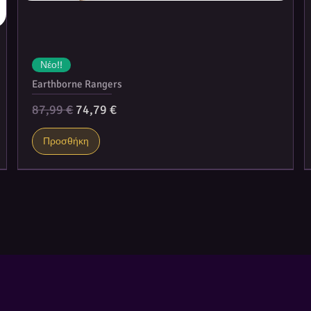
Νέο!!
Earthborne Rangers
Κανονική τιμή
Τιμή Έκπτωσης
87,99 €
74,79 €
Προσθήκη