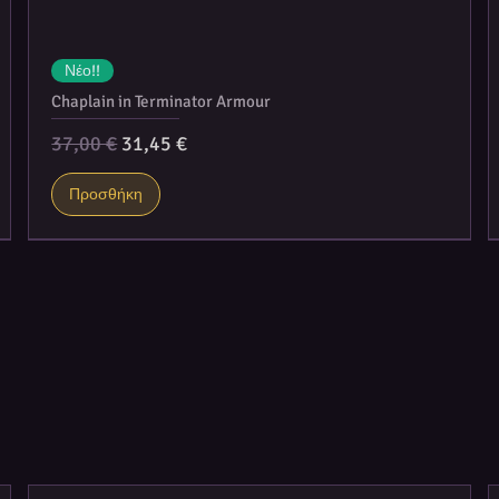
Νέο!!
Chaplain in Terminator Armour
Κανονική τιμή
Τιμή Έκπτωσης
37,00 €
31,45 €
Προσθήκη