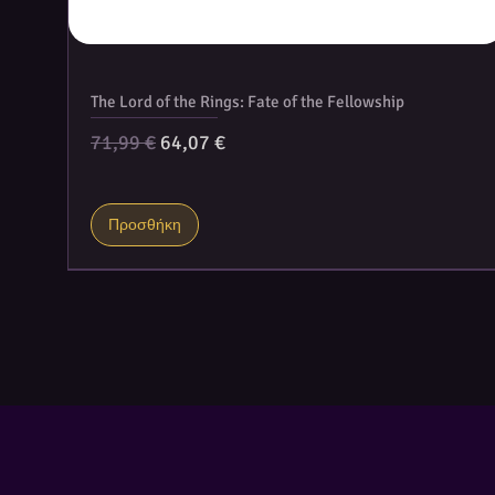
The Lord of the Rings: Fate of the Fellowship
Κανονική τιμή
Τιμή Έκπτωσης
71,99 €
64,07 €
Προσθήκη