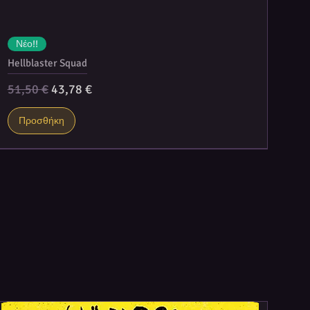
Νέο!!
Hellblaster Squad
Κανονική τιμή
Τιμή Έκπτωσης
51,50 €
43,78 €
Προσθήκη