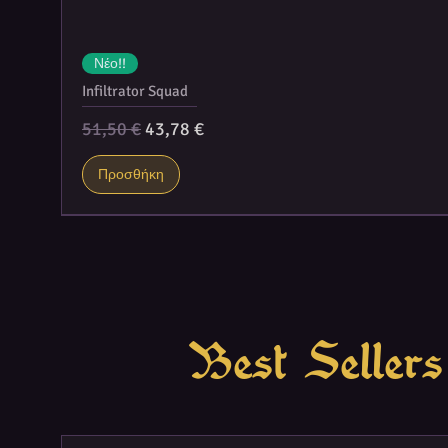
Νέο!!
Infiltrator Squad
Κανονική τιμή
Τιμή Έκπτωσης
51,50 €
43,78 €
Προσθήκη
Best Sellers