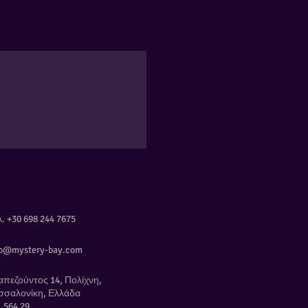
Προσθήκη
Προσθήκη
Εξαντλημένο
Εξαντλημένο
. +30 698 244 7675
fo@mystery-bay.com
απεζούντος 14, Πολίχνη,
σσαλονίκη, Ελλάδα
 564 29