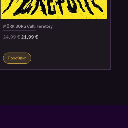
MÖRK BORG Cult: Feretory
Κανονική τιμή
Τιμή Έκπτωσης
24,99 €
21,99 €
Προσθήκη