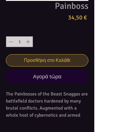
Painboss
Τιμή
34,50 €
Ποσότητα
*
Προσθήκη στο Καλάθι
Αγορά τώρα
The Painbosses of the Beast Snaggas are
battlefield doctors hardened by many
brutal conflicts. Augmented with a
whole host of cybernetics and armed
with a suite of surgical tools and squig-
based remedies, they are always on hand