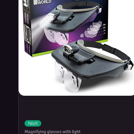
show you where to place your ca
totals, and 1 Rules Reference b
along the way
TOTAL OF 200 MARVEL SUPER
packets of 100 cards, including 
America and Iron Man) and eigh
Νέο!!
Magnifying glasses with light