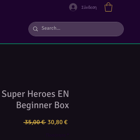
Σύνδεση
 Super Heroes EN
Beginner Box
Κανονική
Τιμή
 35,00 € 
30,80 €
τιμή
Έκπτωσης
Ποσότητα
*