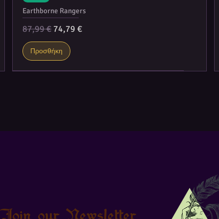
Earthborne Rangers
Κανονική τιμή
Τιμή Έκπτωσης
87,99 €
74,79 €
Προσθήκη
Join our Newsletter