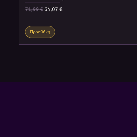
Κανονική τιμή
Τιμή Έκπτωσης
71,99 €
64,07 €
Προσθήκη