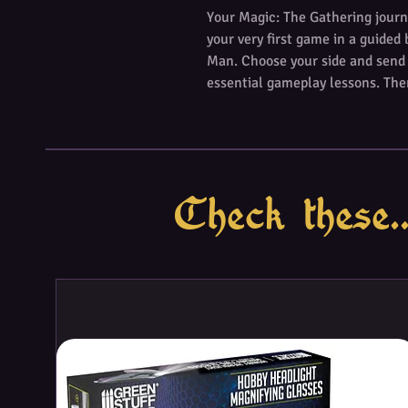
Your Magic: The Gathering journe
your very first game in a guided
Man. Choose your side and send y
essential gameplay lessons. The
realize your true potential by 
decks—just combine any two of t
Cards arrive in two 100-card pa
tutorial deck and four 20-card 
Check these..
GUIDED LEARN-TO-PLAY EXPERIE
with two 20-card decks, each wit
walk you through your first gam
CREATE THEMED DECKS—Once you
your true potential by combining
into a full 40-card Marvel Supe
try different combos!
EVERYTHING YOU NEED TO PLAY—
everything you and a friend need