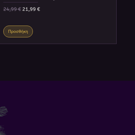
Κανονική τιμή
Τιμή Έκπτωσης
24,99 €
21,99 €
Προσθήκη