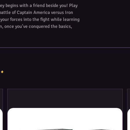
y begins with a friend beside you! Play
 battle of Captain America versus Iron
our forces into the fight while learning
n, once you’ve conquered the basics,
creating Marvel Super Heroes-themed
he eight 20-card half-decks and play.
ckets, each containing one 20-card
themed half-decks.
.
NCE—Start by playing a tutorial game
h a step-by-step guide booklet that will
e
’ve conquered the basics, realize
 any two of the eight 20-card half-decks
r Heroes-themed deck; mix and match to
This Beginner Box includes
 to play, including 2 Playboards that will