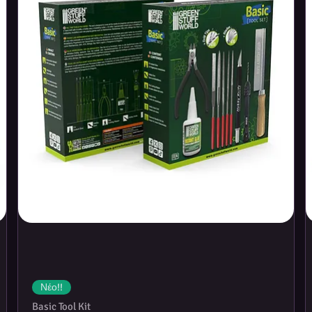
rds, 2 Spindowns to track your life
ooklet to answer any questions you have
 HEROES-THEMED CARDS—Contains 2
two 20-card tutorial decks (Captain
t 20-card half-decks
Νέο!!
Basic Tool Kit