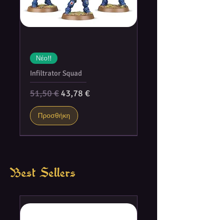
Νέο!!
Infiltrator Squad
Κανονική τιμή
Τιμή Έκπτωσης
51,50 €
43,78 €
Προσθήκη
Best Sellers