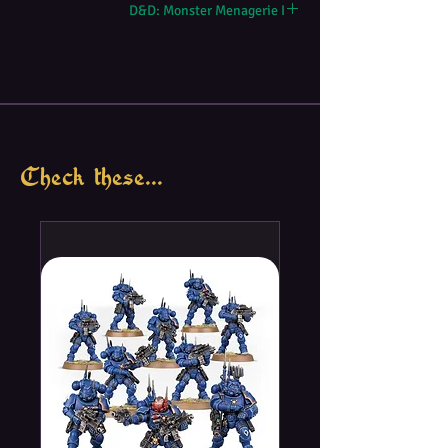
D&D: Monster Menagerie I
Check these...