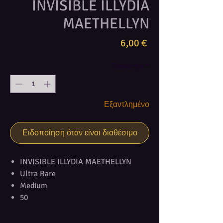
INVISIBLE ILLYDIA
MAETHELLYN
Τιμή
6,00 €
Ποσότητα
*
Εξαντλημένο
Ειδοποίηση όταν είναι διαθέσιμο
INVISIBLE ILLYDIA MAETHELLYN
Ultra Rare
Medium
50