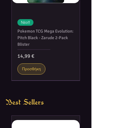
Νέο!!
Pokemon TCG Mega Evolution:
Pitch Black - Zarude 2-Pack
Blister
Τιμή
14,99 €
Προσθήκη
Best Sellers